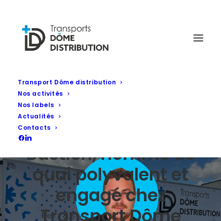
Transport Dôme distribution
Nos activités
Portrait
Nos labels
Actualités
collaborateur :
Contacts
Bastien, homme de
quai polyvalent et
engagé chez
Transport Dôme