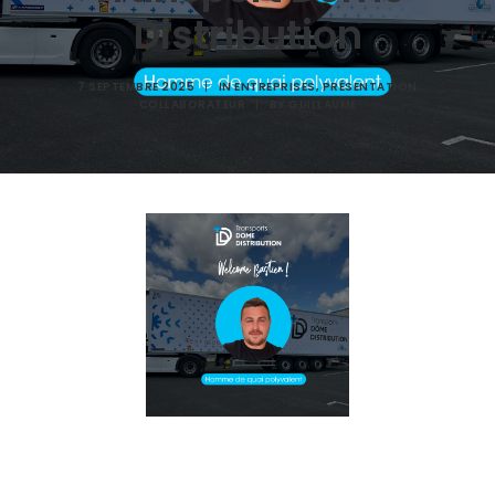
Distribution
7 SEPTEMBRE 2025
|
IN
ENTREPRISES
,
PRÉSENTATION
COLLABORATEUR
|
BY
GUILLAUME