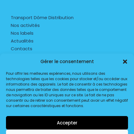
Transport Dôme Distribution
Nos activités
Nos labels
Actualités
Contacts
Gérer le consentement
CGU
Pour offrir les meilleures expériences, nous utilisons des
Mentions légales
technologies telles que les cookies pour stocker et/ou accéder aux
politique de confidentialité
informations des appareils. Le fait de consentir à ces technologies
nous permettra de traiter des données telles que le comportement
de navigation ou les ID uniques sur ce site. Le fait de ne pas
consentir ou de retirer son consentement peut avoir un effet négatif
Exploitation 24h/24 et 7j/7 :
sur certaines caractéristiques et fonctions.
07 82 73 40 69
Administratif :
Accepter
04 73 87 65 03