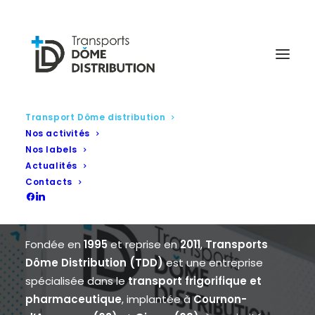
Transport Dôme distribution
Nos activités
Nos labels
Transports Dôme
Actualités
Contacts
Distribution
Fondée en
1995
et reprise en
2011
,
Transports
Dôme Distribution (TDD)
est une entreprise
spécialisée dans le
transport frigorifique et
pharmaceutique
, implantée à
Cournon-