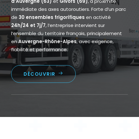
d’Auvergne (63)
et
Givors (69)
, à proximité
immédiate des axes autoroutiers. Forte d’un parc
de
30
ensembles frigorifiques
en activité
24h/24 et 7j/7
, l’entreprise intervient sur
l’ensemble du territoire français, principalement
en
Auvergne-Rhône-Alpes
, avec exigence,
fiabilité et performance.
DÉCOUVRIR