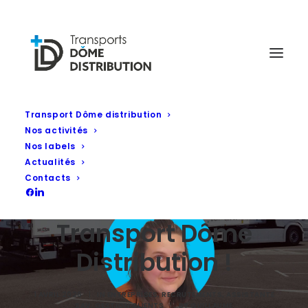
Transport Dôme distribution
Nos activités
Nos labels
Actualités
Charlotte Quiblier
Contacts
rejoint l’équipe
Transport Dôme
Distribution !
1 AVRIL 2026
|
IN
ENTREPRISES
,
RECRUTEMENTS
,
ASSISTANTE
SAV
,
GESTION CLIENTS
|
BY
GUILLAUME