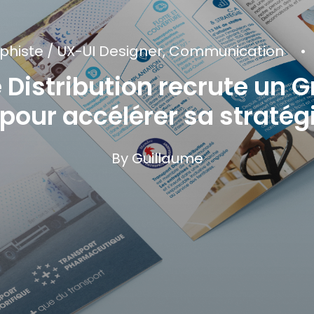
phiste / UX-UI Designer
,
Communication
•
Distribution recrute un G
pour accélérer sa stratégi
By
Guillaume