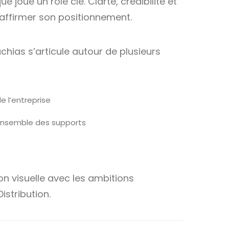
joue un rôle clé. Clarté, crédibilité et
 affirmer son positionnement.
chias s’articule autour de plusieurs
de l’entreprise
’ensemble des supports
ion visuelle avec les ambitions
stribution.