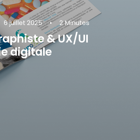
6 juillet 2025
•
2 Minutes
raphiste & UX/UI
e digitale