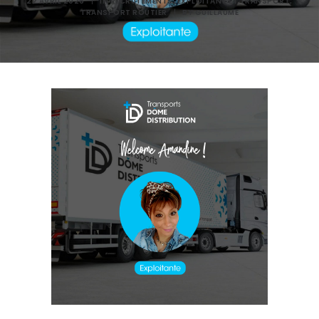
22 AVRIL 2026
|
IN
RECRUTEMENTS
,
EXPLOITANT ET TRANSPORT
,
TRANSPORT ROUTIER
|
BY
GUILLAUME